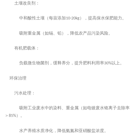
‌土壤改良剂‌：
中和酸性土壤（每亩添加
），提高保水保肥能力。
10-20kg
吸附重金属（如镉、铅），降低农产品污染风险。
‌有机肥载体‌：
负载微生物菌剂，缓释养分，提升肥料利用率
以上。
30%
‌环保治理‌
‌污水处理‌：
吸附工业废水中的染料、重金属（如电镀废水铬离子去除率
＞
）。
85%
水产养殖水质净化，降低氨氮和亚硝酸盐浓度。