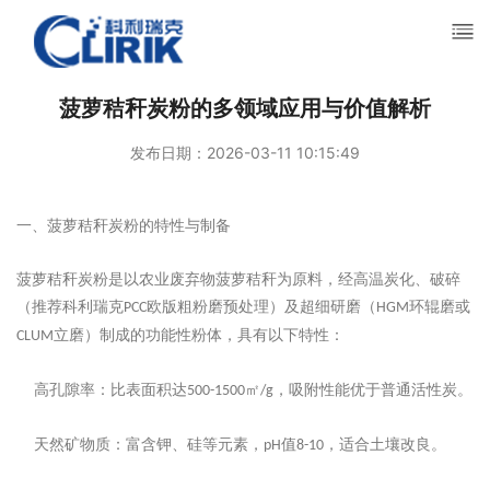
菠萝秸秆炭粉的多领域应用与价值解析
发布日期：2026-03-11 10:15:49
‌一、菠萝秸秆炭粉的特性与制备‌
菠萝秸秆炭粉是以农业废弃物菠萝秸秆为原料，经高温炭化、破碎
（推荐科利瑞克
欧版粗粉磨预处理）及超细研磨（
环辊磨或
PCC
HGM
立磨）制成的功能性粉体，具有以下特性：
CLUM
‌高孔隙率‌：比表面积达
㎡
，吸附性能优于普通活性炭。
500-1500
/g
‌天然矿物质‌：富含钾、硅等元素，
值
，适合土壤改良。
pH
8-10