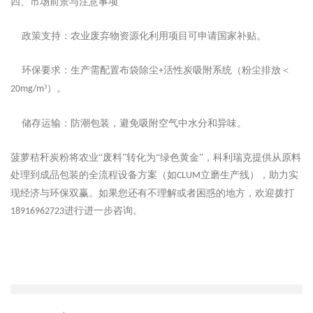
‌四、市场前景与注意事项‌
‌政策支持‌：农业废弃物资源化利用项目可申请国家补贴。
‌环保要求‌：生产需配置布袋除尘
活性炭吸附系统（粉尘排放＜
+
³）。
20mg/m
‌储存运输‌：防潮包装，避免吸附空气中水分和异味。
菠萝秸秆炭粉将农业
“废料”转化为“绿色黄金”，科利瑞克提供从原料
处理到成品包装的‌全流程设备方案‌（如
立磨生产线），助力实
CLUM
现经济与环保双赢。如果您还有不理解或者困惑的地方，欢迎拨打
进行进一步咨询。
18916962723