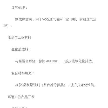
‌废气处理‌：
制成蜂窝炭，用于
废气吸附（如印刷厂有机废气治
VOCs
理）。
‌能源与工业材料‌
‌生物质燃料‌：
与煤混合燃烧（掺比
），减少硫氧化物排放。
20%-30%
‌复合材料填充‌：
橡胶
塑料增强剂（替代部分炭黑），提升抗老化性能。
/
‌高附加值产品开发‌