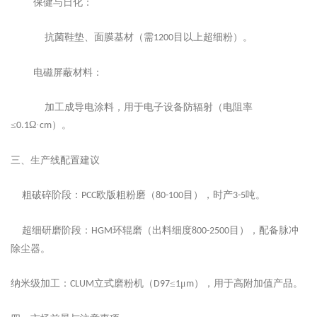
‌保健与日化‌：
抗菌鞋垫、面膜基材（需
目以上超细粉）。
1200
‌电磁屏蔽材料‌：
加工成导电涂料，用于电子设备防辐射（电阻率
≤
Ω·
）。
0.1
cm
‌三、生产线配置建议‌
‌粗破碎阶段‌：
欧版粗粉磨（
目），时产
吨。
PCC
80-100
3-5
‌超细研磨阶段‌：
环辊磨（出料细度
目），配备脉冲
HGM
800-2500
除尘器。
‌纳米级加工‌：
立式磨粉机（
≤
μ
），用于高附加值产品。
CLUM
D97
1
m