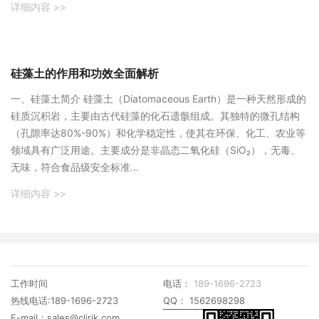
详细内容 >>
硅藻土的作用和功效全面解析
‌一、硅藻土简介‌ 硅藻土（Diatomaceous Earth）是一种天然形成的
硅质沉积岩，主要由古代硅藻的化石遗骸组成。其独特的微孔结构
（孔隙率达80%-90%）和化学稳定性，使其在环保、化工、农业等
领域具有广泛用途。主要成分是非晶态二氧化硅（SiO₂），无毒、
无味，符合食品级安全标准...
详细内容 >>
工作时间
电话：
189-1696-2723
热线电话:189-1696-2723
QQ： 1562698298
E-mail：sales@clirik.com